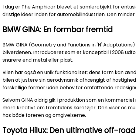
I dag er The Amphicar blevet et samlerobjekt for entu
dristige ideer inden for automobilindustrien. Den minde
BMW GINA: En formbar fremtid
BMW GINA (Geometry and Functions in 'N' Adaptations) 
bilverdenen. Introduceret som et konceptbil i 2008 udfor
snarere end metal eller plast.
Bilen har også en unik funktionalitet; dens form kan æn
bilen at justere sin aerodynamik afhængigt af hastighed
forskellige former uden behov for omfattende redesign
Selvom GINA aldrig gik i produktion som en kommerciel 
mere kreativt om fremtidens køretøjer. Den viser os mu
hos både føreren og omgivelserne.
Toyota Hilux: Den ultimative off-roa