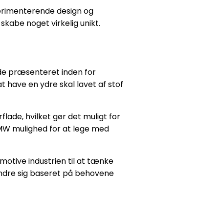
perimenterende design og
kabe noget virkelig unikt.
de præsenteret inden for
t have en ydre skal lavet af stof
lade, hvilket gør det muligt for
BMW mulighed for at lege med
otive industrien til at tænke
ændre sig baseret på behovene