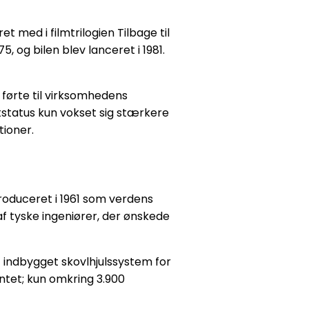
 med i filmtrilogien Tilbage til
og bilen blev lanceret i 1981.
førte til virksomhedens
tstatus kun vokset sig stærkere
tioner.
roduceret i 1961 som verdens
af tyske ingeniører, der ønskede
 indbygget skovlhjulssystem for
ntet; kun omkring 3.900