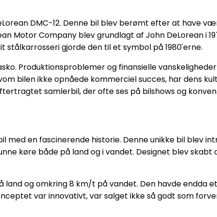
eLorean DMC-12. Denne bil blev berømt efter at have været
n Motor Company blev grundlagt af John DeLorean i 1975, 
t stålkarrosseri gjorde den til et symbol på 1980'erne.
o. Produktionsproblemer og finansielle vanskeligheder 
lvom bilen ikke opnåede kommerciel succes, har dens kul
eftertragtet samlerbil, der ofte ses på bilshows og konven
 med en fascinerende historie. Denne unikke bil blev int
kunne køre både på land og i vandet. Designet blev skabt 
å land og omkring 8 km/t på vandet. Den havde endda et
nceptet var innovativt, var salget ikke så godt som forve