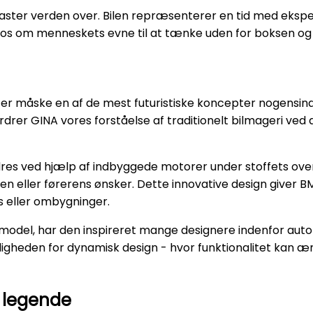
siaster verden over. Bilen repræsenterer en tid med eks
r os om menneskets evne til at tænke uden for boksen og s
er måske en af de mest futuristiske koncepter nogensin
drer GINA vores forståelse af traditionelt bilmageri ved a
dres ved hjælp af indbyggede motorer under stoffets overf
en eller førerens ønsker. Dette innovative design giver 
s eller ombygninger.
model, har den inspireret mange designere indenfor autom
ligheden for dynamisk design - hvor funktionalitet kan 
d legende