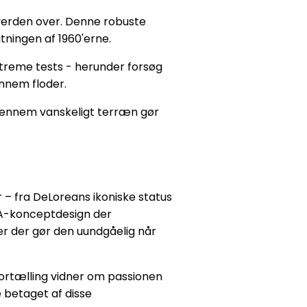
 verden over. Denne robuste
utningen af 1960'erne.
streme tests - herunder forsøg
nnem floder.
e gennem vanskeligt terræn gør
 – fra DeLoreans ikoniske status
NA-konceptdesign der
er der gør den uundgåelig når
fortælling vidner om passionen
e betaget af disse