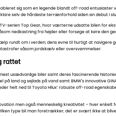
 etableret sig som en legende blandt off-road entusiaster
 klare selv de hårdeste terrænforhold siden sin debut i sl
i TV-serien Top Gear, hvor værterne udsatte bilen for ek
som nedkastning fra højder eller forsøge at køre den ge
jælp rundt om i verden; dens evne til hurtigt at naviger
atastrofer såsom jordskælv eller oversvømmelser.
 rattet
mest usædvanlige biler samt deres fascinerende historier
el på land og sejlads på vand samt BMW's innovative GI
der helt ned til Toyota Hilux’ robuste off-road egenskab
novation men også menneskelig kreativitet – hver enkelt 
ilken type bil man foretrækker; det er svært ikke at bliv