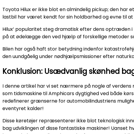
Toyota Hilux er ikke blot en almindelig pickup; den har
lastbil har været kendt for sin holdbarhed og evne til at
Hilux’ popularitet steg dramatisk efter dens optræden 
på at ødelægge den ved hjælp af forskellige metoder så
Bilen har også haft stor betydning indenfor katastrofeh
den uundgåelig under nødhjælpsmissioner efter naturk
Konklusion: Usædvanlig skønhed bag
I denne artikel har vi set nærmere på nogle af verdens 
som tidsmaskine til Amphicars dygtighed ved både kørs
redefinerer grænserne for automobilindustriens mulighe
eventyret kalder!
Disse køretøjer repræsenterer ikke blot teknologisk in
bag udviklingen af disse fantastiske maskiner! Uanset hv