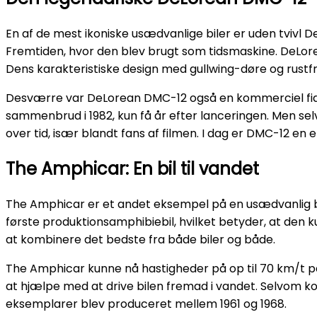
En af de mest ikoniske usædvanlige biler er uden tvivl D
Fremtiden, hvor den blev brugt som tidsmaskine. DeLorea
Dens karakteristiske design med gullwing-døre og rustfri
Desværre var DeLorean DMC-12 også en kommerciel fiask
sammenbrud i 1982, kun få år efter lanceringen. Men se
over tid, især blandt fans af filmen. I dag er DMC-12 en 
The Amphicar: En bil til vandet
The Amphicar er et andet eksempel på en usædvanlig bil
første produktionsamphibiebil, hvilket betyder, at den 
at kombinere det bedste fra både biler og både.
The Amphicar kunne nå hastigheder på op til 70 km/t p
at hjælpe med at drive bilen fremad i vandet. Selvom ko
eksemplarer blev produceret mellem 1961 og 1968.