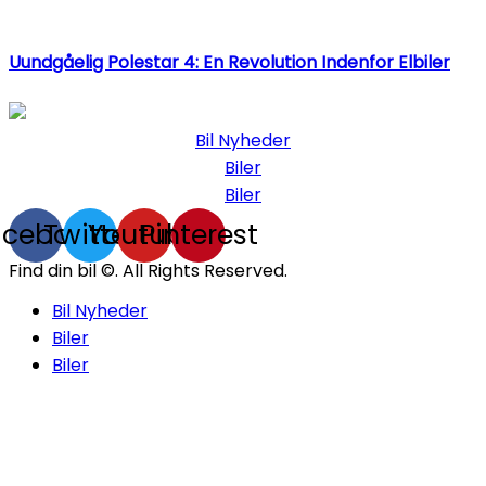
Uundgåelig Polestar 4: En Revolution Indenfor Elbiler
Bil Nyheder
Biler
Biler
acebook
Twitter
Youtube
Pinterest
Find din bil ©. All Rights Reserved.
Bil Nyheder
Biler
Biler